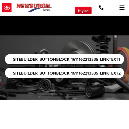
PARTS_LEAD
Saltar al contenido principal
English
Inventario de la Tienda
SITEBUILDER_BUTTONBLOCK_1611162213335_LINKTEXT1
SITEBUILDER_BUTTONBLOCK_1611162213335_LINKTEXT2