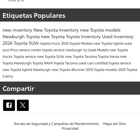
Etiquetas Populares
new inventory
New Toyota Inventory
new Toyota models
Newburgh Toyota
new Toyota
Toyota Inventory
Used Inventory
2026 Toyota SUVs
toyota truck
2026 Toyota Models
new Toyota hybrid
used
suvs
Prius
service center
toyota service newburgh ny
Used Models
new Toyota
trucks
Toyota service
new Toyota SUVs
new Toyota Tacoma
Toyota Venza
new
Toyota Newburgh
Toyota RAV4
Toyota Tacoma
used cars
certified toyota service
new Toyota hybrid Newburgh
new Toyota 4Runner
2019 Toyota models
2020 Toyota
Camry
Compartir
Recalls de Seguridad y Campañas de Mantenimiento
Mapa del Sitio
Privacidad