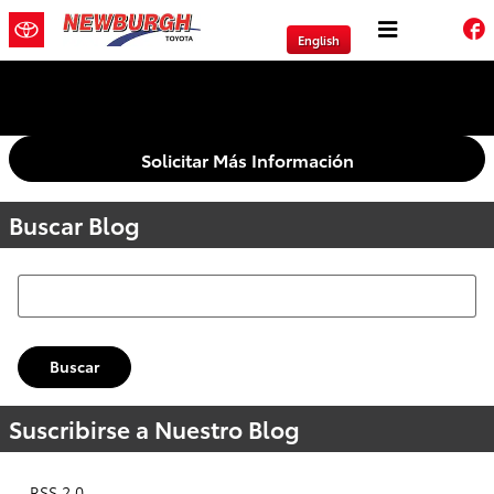
Saltar al contenido principal
English
Inventario de la Tienda
Solicitar Más Información
Buscar Blog
Buscar Blog
Buscar
Suscribirse a Nuestro Blog
RSS 2.0